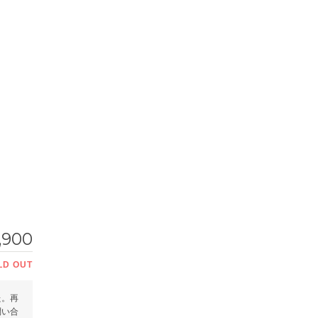
,900
LD OUT
た。再
問い合